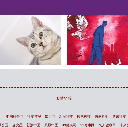
最新研究显示 猫根本不需要
变态杀人狂与领导者个性与
主人
命运
友情链接
社
中国科普网
科技导报
知力网
新浪科技
凤凰科技
腾讯科学
腾讯科技
学公园
趣火星
新浪中医
凤凰中医
39健康网
99健康网
久久健康网
未来