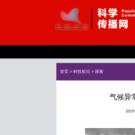
首页
>
科技前沿
>
探索
气候异
201