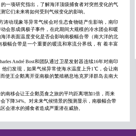
》的一项研究指出，了解海洋顶级捕食者对突然变化的气
预测它们未来将如何受到气候变化的影响。
涛动现象等异常气候会对生态食物链产生影响，南印
涛动会形成偶极子事件，在此期间大规模的冷水团会和暖
的海洋表面温度变化是否会影响南极幅合带（南大洋的北
南极幅合带是一个重要的暖流和寒流分界线，有 着丰富
s André Bost和团队通过卫星发射器连续16年对南印
。他们发现，如果气候异常使海水温度上升1℃，会让南
，从而使王企鹅离开亚南极的繁殖栖息地克罗泽群岛去南大
的南移会让王企鹅觅食之旅的平均距离增加1倍，而来
会下降34%。对未来气候情景的预测显示，南极幅合带
地区会潜水的捕食者造成严重潜在威胁。