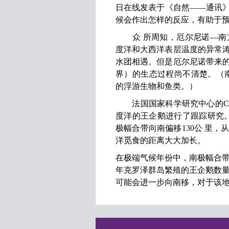
日在线发表于《自然——通讯
候会作出怎样的反应，有助于
众 所周知，厄尔尼诺—南方
度洋和大西洋表层温度的异常
水团相遇。但是厄尔尼诺带来
界）的生态过程尚不清楚。（
的浮游生物和鱼类。）
法国国家科学研究中心的Charle
度洋的王企鹅进行了跟踪研究
极幅合带向南偏移130公 里
洋觅食的距离大大加长。
在极端气候年份中，南极幅合带
年克罗泽群岛繁殖的王企鹅数量
可能会进一步向南移，对于该