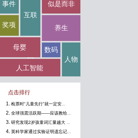
事件
似是而非
互联
奖项
养生
母婴
数码
网
人物
人工智能
点击排行
检票时“儿童先行”就一定安...
全球强震活跃期——应该教给...
研究发现2岁孩童词汇量越大 ...
英科学家通过实验证明遗忘记...