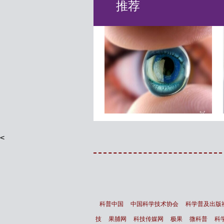
推荐
每晚睡8小时死得快？
智能镜子 让你变得更漂亮
<
科普中国
中国科学技术协会
科学普及出版
技
果脯网
科技传媒网
极果
微科普
科