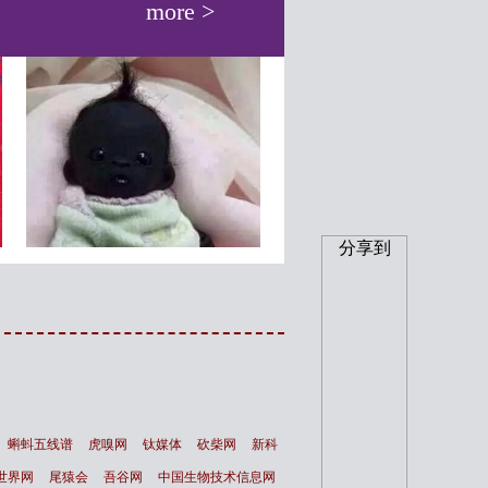
more >
分享到
南非出生世界上最黑的孩子
气候异常将严重减少王企
黑的看不见
数量
蝌蚪五线谱
虎嗅网
钛媒体
砍柴网
新科
世界网
尾猿会
吾谷网
中国生物技术信息网