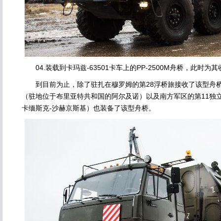
04.装载到卡玛兹-63501卡车上的PP-2500M舟桥，此时为
到目前为止，除了驻扎在穆罗姆的第28浮桥旅接收了该型舟桥
（驻地位于布里亚特共和国的阿尔及诺）以及南方军区的第11独
卡缅斯克-沙赫京斯基）也装备了该型舟桥。