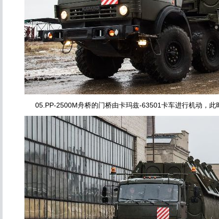
05.PP-2500M舟桥的门桥由卡玛兹-63501卡车进行机动，