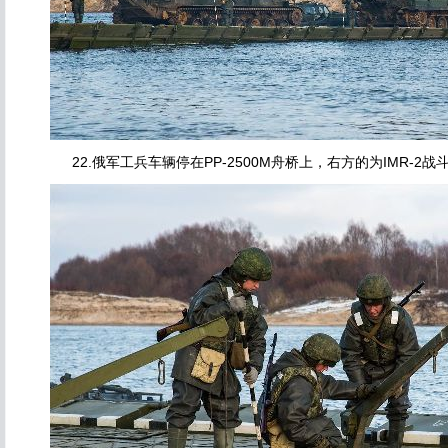
22.俄军工兵车辆停在PP-2500M舟桥上，右方的为IMR-2战