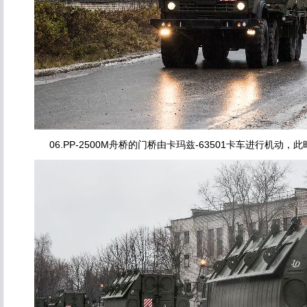
06.PP-2500M舟桥的门桥由卡玛兹-63501卡车进行机动，