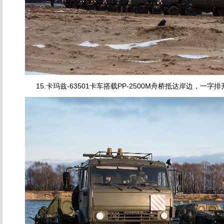
15.卡玛兹-63501卡车搭载PP-2500M舟桥抵达岸边，一字