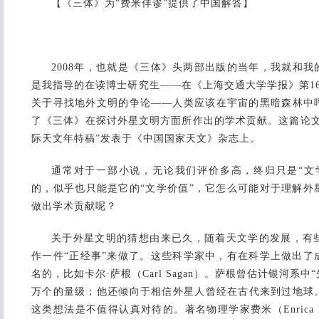
【《三体》为“费米佯谬”提供了中国解答】
2008年，也就是《三体》头两部出版的当年，我就和
是我指导的在读博士研究生——在《上海交通大学学报》第1
关于寻找地外文明的争论——人类应该在宇宙的黑暗森林中
了《三体》在探讨外星文明方面所作出的学术贡献。这篇论文
际天文年特稿”发表于《中国国家天文》杂志上。
通常对于一部小说，无论我们评价多高，终归只是“文
的，似乎也只能是它的“文学价值”，它怎么可能对于理解外
做出学术贡献呢？
关于外星文明的猜想由来已久，随着天文学的发展，有
作一件“正经事”来做了。这些科学家中，有在科学上做出了
名的，比如卡尔·萨根（Carl Sagan）。萨根曾估计银河系中
万个的量级；他还倾向于相信外星人曾经在古代来到过地球
这类想法是不值得认真对待的。著名物理学家费米（Enrica 