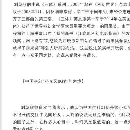
刘慈欣的小说《三体》系列，2006年起在《科幻世界》杂
版于2008年1月，因反响非常好，第二部于同年5月未经杂志连
齐了三部曲的第三部。《三体》英文版第一部于2014年在美国出
体》获得了世界科幻文学两大最重要奖项之一的雨果奖。由
程前往上海书展出席了我的新书《江晓原科幻电影指南》的
领奖，网上遂有“刘慈欣为江晓原新书站台错过了雨果奖领奖仪
就得了雨果奖”等耸人听闻的说法。这些说法虽属半开玩笑，
有一点与众不同之处。这说来稍微有点话长。
【中国科幻“小众又低端”的窘境】
刘慈欣曾多次向我表示，他认为中国的科幻仍是很小众
不很长的交往中见闻所及，大刘的说法无疑是准确的。但我
的圈子之外，在许多人心目中，科幻又是很低端的。这一点
爱好者感到悲哀。