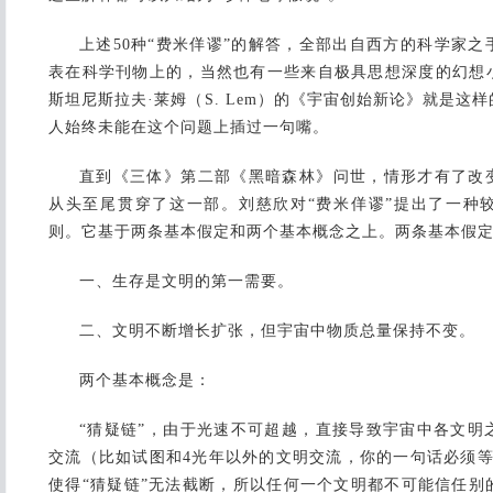
上述50种“费米佯谬”的解答，全部出自西方的科学家
表在科学刊物上的，当然也有一些来自极具思想深度的幻想
斯坦尼斯拉夫·莱姆（S. Lem）的《宇宙创始新论》就是这
人始终未能在这个问题上插过一句嘴。
直到《三体》第二部《黑暗森林》问世，情形才有了改变
从头至尾贯穿了这一部。刘慈欣对“费米佯谬”提出了一种
则。它基于两条基本假定和两个基本概念之上。两条基本假
一、生存是文明的第一需要。
二、文明不断增长扩张，但宇宙中物质总量保持不变。
两个基本概念是：
“猜疑链”，由于光速不可超越，直接导致宇宙中各文明
交流（比如试图和4光年以外的文明交流，你的一句话必须等
使得“猜疑链”无法截断，所以任何一个文明都不可能信任别