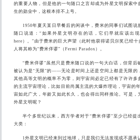
的重要人物，但是他的一句随口之言却成为外星文明探索中
生的勋业中，这根本排不上号。
1950年夏天某日早餐后的闲谈中，费米的同事们试图
随口说道：“如果外星文明存在的话，它们早就应该出现了（If they 
here）。”由于费米的巨大声望（此时他获得诺贝尔奖已经
人将其称为“费米佯谬”（Fermi Paradox）。
“费米佯谬”虽然只是费米随口说的一句大白话，但背后
被认为是“无限”的——无论是时间上还是空间上都是无限的
其他高等文明的概率不为零，则宇宙间必定已经有了许许多
的主流宇宙理论，比如目前尚属主流的大爆炸理论，宇宙的年
宙如此广大，年龄又如此长久，也会得出同样推论。可是，
外星文明呢？
半个多世纪以来，西方学者对于“费米佯谬”至少已经提
大类：
1外星文明已经来到过地球，只是我们无法发现或不愿承