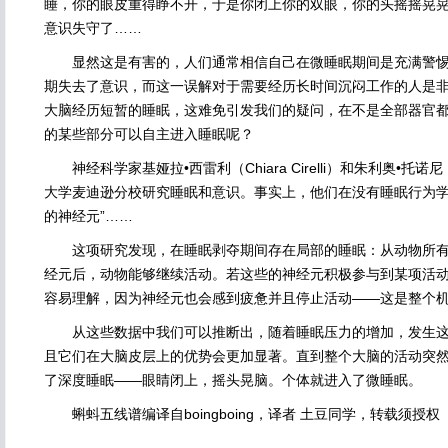
睡，你的眼皮重得睁不开，于是你闭上你的双眼，你的头摇摇晃
意识失守了……
显然这是有害的，人们通常相信自己在微睡眠期间是充满警惕
期失去了意识，而这一误解对于需要经历长时间沉闷工作的人是
大脑经历短暂的睡眠，这难免引发我们的疑问，在不是全部器官都
的某些部分可以自主进入睡眠呢？
神经科学家基娅拉•西雷利（Chiara Cirelli）和朱利奥•托诺尼（G
大学麦迪逊分校研究睡眠和意识。事实上，他们在没有睡眠行为学
的神经元”……
这项研究发现，在睡眠剥夺期间存在局部的睡眠：从动物所有外
经元后，动物能够继续活动。若这些的神经元积极参与到某项活
容易理解，因为神经元也会感到疲惫并且停止活动——这是整个
从这些数据中我们可以推断出，随着睡眠压力的增加，发生这种
且它们在大脑皮层上的优势会更加显著。直到整个大脑的活动突
了深度睡眠——眼睛闭上，摇头晃脑。个体就进入了微睡眠。
蝌蚪五线谱编译自boingboing，译者 土豆同学，转载须授权