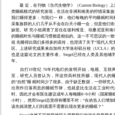
最 近，在刊物《当代生物学》（Current Biolog
类睡眠模式的研究发现，生活在非洲和南美的狩猎采集族
我们睡得更多：与我们一 样，他们每晚的平均睡眠时间都在
采集族群的人们几乎从不会在白天小睡一会，但是他们依
缺觉。研 究小组调查了居住在玻利维亚、坦桑尼亚和南
的睡眠时长与睡眠习惯都是相似的。这一不可思议的一致
祖 先睡得比我们多得多的谣传，也澄清了关于“现代人究
区。上述研究成果来自加州大学洛杉矶分校（UCLA）的神经科学家
也是这篇论文的主要作者。Siegel已经在人类及其他哺
年。
自打19世纪 70年代电灯的发明开始，电视、互联
至，研究人员曾认为，拜这些高科技所赐，现代人的
的“自然”睡 眠时间少了很多。由于缺乏数据，一些研究
出而作日落而息的睡眠节律，也就是比生活在工业时代的
时。因此才会有医生建议成年人每晚睡8~9小时（国家睡眠
小时）。然而Siegel总觉得有哪里不对：“在劝告人们增
该先搞清楚人们到底需不需要比现在更多的睡眠？”