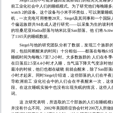
Siegel当然不可能穿越回去观察我们的祖先究竟睡多
前工业化社会中人们的睡眠模式。为了研究他们每晚睡多久，Si
watch 2的设备。这个设备与小米手环类似，可以测量
机，一次充电可用整整28天。Siegel及其同事和一个国
个偏远族群共94名成人进行研究——以采集为生的玻利维亚
的坦桑尼亚Hadza部落与纳米比亚San部落。他 们将Acti
了1165天的睡眠数据。
Siegel与他的研究团队分析了数据，发现三个族群
间，包括间断醒来的时间）十分相似——都落在每晚6.9至
睡眠时间为每晚5.7至7.2小时。大多数族群的 人们在
在日落后2.5至4.4小时才入睡，当气温下降天气变凉时
最冷的时候，他们也都在破晓 前就会醒来，除了San部
小时才起床。同时Siegel介绍道，这些部落的人们在半
导欧洲前工 业化社会中的人们会在半夜醒来一次，这
段。在这次睡眠实验中也没有出现失眠的情况，这些人的
词。
这 次研究表明，所选取的三个部族的人们在睡眠模
并没有什么不同。2002年美国癌症协会针对200万人所