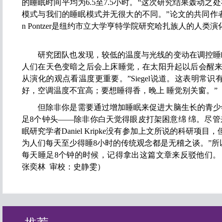
的睡眠时间平均为6.5至7.5小时。“这次研究结果轰动
模式与我们的睡眠模式并无很大的不同。”论文的共同作者 Herma
n Pontzer是纽约市立大学亨特学院研究哈扎族人的人类
研究团队也发现，较低的温度与光线的变动在调控睡
人们在天色变暗之后会上床睡觉，在太阳升起以后会醒来
从演化的观点看温度更重要。”Siegel说道。这表明常
好，空调温度不宜高；要想睡得香，晚上 睡觉别关窗。”
但除非你是需要通过增加睡眠来促进大脑生长的青少
足8个钟头——除非你白天觉得眼皮打架困意绵 绵。尽
眠研究学者Daniel Kripke没有参加上文所说的科研项
为人们每天至少得睡8小时的传统观念都是无稽之谈。”所
每天睡足8个钟的时候，记得拿出这篇文章来反驳他们。（撰文：
张奕林 审校：史静雯）