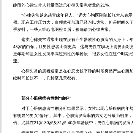
龄段的心律失常人群量高达总心律失常患者量的21%。
“心律失常越来越青睐年轻人。”远大心胸医院院长张大东表示
领。现在工作压力大，白领熬夜加班已经习以为常。但是时间久
手发抖，一些人经心电图检查后，被确诊为心律失常。
这类心律失常通常出现在没有产生器质性心脏病的人身上，年轻
45岁的白领，且男性患者比例更高，这与男性在职场上需要面对
更年期却是女性发病率高过男性的年龄段，很多女性在这个时期
速。
心律失常的患者通常是在心态比较平静的时候突然产生心跳加
续时间长短不一，几秒至几天都有。
部分心脏疾病有性别“偏好”
对于心脏病患者性别分析结果显示，女性出现心脏疾病的年龄
有明显的男女“偏好”。其中，心肌病发病率的男女之分最为明显，
倍。尤其在21岁-30岁及31岁-40岁年龄段中，男性心肌病的发
专家建议，除了改变不良生活习惯之外，应尽量避免精神紧张