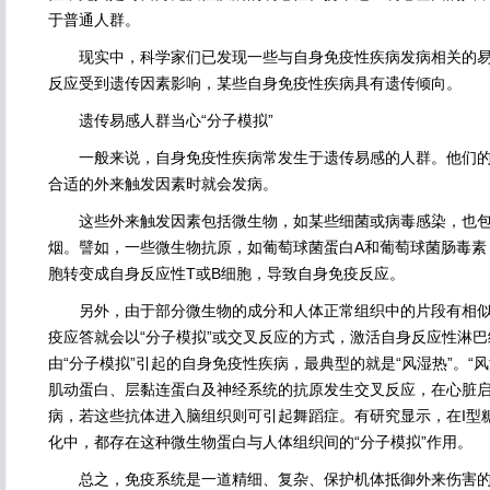
于普通人群。
现实中，科学家们已发现一些与自身免疫性疾病发病相关的易
反应受到遗传因素影响，某些自身免疫性疾病具有遗传倾向。
遗传易感人群当心“分子模拟”
一般来说，自身免疫性疾病常发生于遗传易感的人群。他们的
合适的外来触发因素时就会发病。
这些外来触发因素包括微生物，如某些细菌或病毒感染，也包
烟。譬如，一些微生物抗原，如葡萄球菌蛋白A和葡萄球菌肠毒素
胞转变成自身反应性T或B细胞，导致自身免疫反应。
另外，由于部分微生物的成分和人体正常组织中的片段有相似
疫应答就会以“分子模拟”或交叉反应的方式，激活自身反应性淋
由“分子模拟”引起的自身免疫性疾病，最典型的就是“风湿热”。“
肌动蛋白、层黏连蛋白及神经系统的抗原发生交叉反应，在心脏
病，若这些抗体进入脑组织则可引起舞蹈症。有研究显示，在I型
化中，都存在这种微生物蛋白与人体组织间的“分子模拟”作用。
总之，免疫系统是一道精细、复杂、保护机体抵御外来伤害的