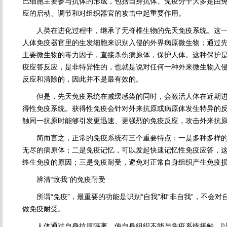
巴细胞主要参与抗体的形成，包括自身抗体。免疫分子大多是由
应的启动、调节和对组织器官的攻击中起重要作用。
人类在进化过程中，继承了无脊椎生物的先天免疫系统。这一
人体免疫器官里的生发细胞来识别入侵的外界病原微生物；通过
主要微生物的毒力因子，直接杀伤病原体，保护人体。这种保护
疫应答反应，是非特异性的，也就是说对任何一种外来微生物入
反应和清除的，因此并不是最有效的。
但是，先天免疫系统在减缓感染的同时，会激活人体在近期进
得性免疫系统。获得性免疫会针对外来抗原或病原体发生特异的
触同一抗原时能够引发更迅速、更强烈的免疫反应，攻击外来抗
简而言之，正常的免疫系统有三个重要特点：一是多种多样的
无尽的病原体；二是免疫记忆，可以发起快速记忆性免疫应答，
终生免疫的原因；三是免疫耐受，避免对正常自身组织产生免疫
辨清“敌我”的免疫耐受
所谓“免疫”，最重要的功能是识别“自我”和“非自我”，不会对
做免疫耐受。
人体通过自身抗原隔离，使自身组织不能与免疫系统接触，以及