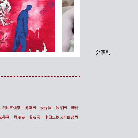
分享到
南非出生世界上最黑的孩子
气候异常将严重减少王
黑的看不见
数量
蝌蚪五线谱
虎嗅网
钛媒体
砍柴网
新科
世界网
尾猿会
吾谷网
中国生物技术信息网