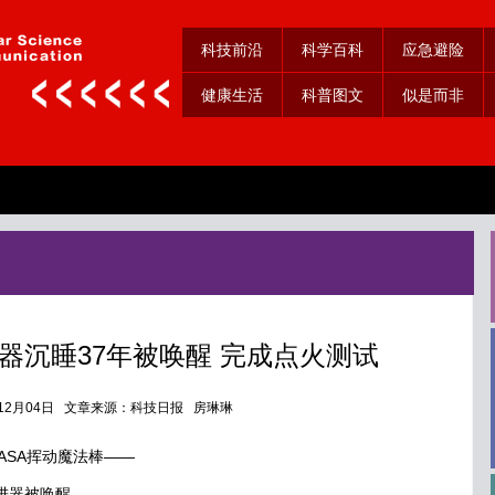
科技前沿
科学百科
应急避险
健康生活
科普图文
似是而非
进器沉睡37年被唤醒 完成点火测试
年12月04日 文章来源：科技日报 房琳琳
ASA挥动魔法棒——
进器被唤醒