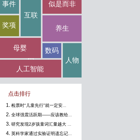
事件
似是而非
互联
奖项
养生
母婴
数码
网
人物
人工智能
点击排行
检票时“儿童先行”就一定安...
全球强震活跃期——应该教给...
研究发现2岁孩童词汇量越大 ...
英科学家通过实验证明遗忘记...