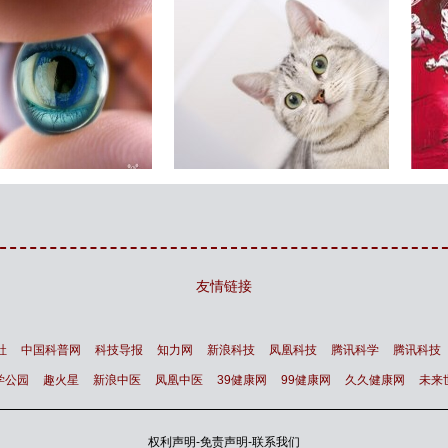
最新研究显示 猫根本不需要
变态杀人狂与领导者个性与
主人
命运
友情链接
社
中国科普网
科技导报
知力网
新浪科技
凤凰科技
腾讯科学
腾讯科技
学公园
趣火星
新浪中医
凤凰中医
39健康网
99健康网
久久健康网
未来
权利声明
-
免责声明
-
联系我们