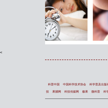
每晚睡8小时死得快？
智能镜子 让你变得更漂亮
<
科普中国
中国科学技术协会
科学普及出版
技
果脯网
科技传媒网
极果
微科普
科