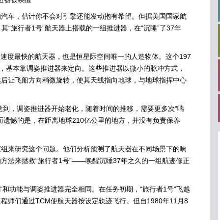
车，估计你不会对引擎还能发动抱有希望。但据美国国家航
道，其“旅行者1号”航天器上搭载的一组推进器，在“沉睡”了37年
。
、速度最快的航天器，也是恒星际空间唯一的人造物体。这个197
器，基本靠调姿推进器来定向。这些推进器以微小的脉冲方式，
然后让飞船方向稍微旋转，使其天线指向地球，与地球指挥中心
意到，调姿推进器开始老化，随着时间的推移，需要更多次“喘
而遗憾的是，在距离地球210亿公里的地方，并没有负责保养
来研究这个问题。他们分析预测了航天器在不同场景下的响
方法来拯救“旅行者1号”——唤醒沉睡37年之久的一组航迹修正
功能与调姿推进器完全相同。在任务初期，“旅行者1号”飞越
师们通过TCM使航天器按设定轨迹飞行。但自1980年11月8