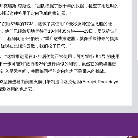
克瑞斯·琼斯说：“团队挖掘了数十年的数据，检查了用过时的
测试这种将用于定向飞船的推进器。”
沉睡37年的TCM，测试了其使用10毫秒脉冲定位飞船的能
，他们已经急切地等待了19小时35分钟——29日，团队确认T
！工程师陶德·巴伯说：“重启这些推进器，就像手握神奇的指挥
疑现在已烟消云散，我们松了口气。”
“这组推进器在37年后仍能正常使用，可将‘旅行者1号’的使用
下一步可能对“旅行者2号”进行类似的测试，虽然它的调姿推进
将进入星际空间，并面临同样的定向能力下降带来的挑战。
进器由美国火箭引擎制造商洛克达因(Aerojet Rocketdyn
号探测器用的也是它。